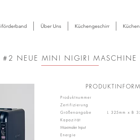
iförderband
Über Uns
Küchengeschirr
Küchen
#2 NEUE MINI NIGIRI MASCHINE
PRODUKTINFOR
Produktnummer
Zertifizierung
Größenangabe
L 325mm x B 3
Kapazität
Maximaler Input
Energie