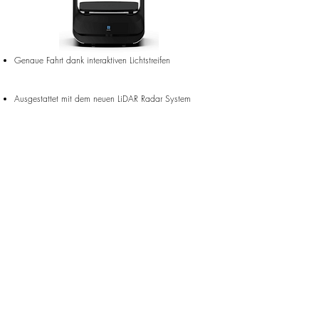
Genaue Fahrt dank interaktiven Lichtstreifen
Ausgestattet mi
​t dem neuen LiDAR Radar System
Soundeffekte bis zu 2x30W
Erhöhte Sicherheit und Hindernisvermeidung
Zentimetergenaue Positionierung
Aluminiumlegierter Rahmen
Verstärkte Stabilität durch mikrozelluläre Schaumkissen