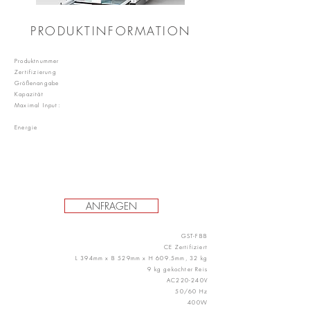
PRODUKTINFORMATION
Produktnummer
Zertifizierung
Größenangabe
Kapazität
Maximal Input:
Energie
ANFRAGEN
GST-FBB
CE Zertifiziert
L 394mm x B 529mm x H 609.5mm, 32 kg
9 kg gekochter Reis
AC220-240V
50/60 Hz
400W