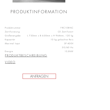
PRODUKTINFORMATION
Produktnummer
FRC108NC
Zertifizierung
CE Zertifiziert
Größenangabe
L 750mm x B 650mm x H 964mm, 120 kg
Kapazität
10 kg gekochter Reis
Maximal Input
3P 400V
50/60 Hz
Energie
10,8kW
PRODUKTBESCHREIBUNG
VIDEO
ANFRAGEN