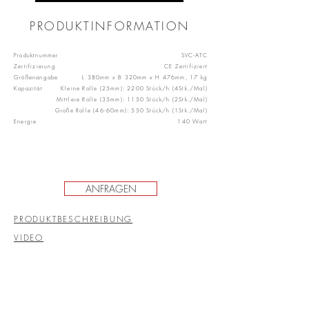
PRODUKTINFORMATION
Produktnummer
SVC-ATC
Zertifizierung
CE Zertifiziert
Größenangabe
L 380mm x B 320mm x H 476mm, 17 kg
Kapazität
Kleine Rolle (25mm): 2200 Stück/h (4Stk./Mal)
Mittlere Rolle (35mm): 1150 Stück/h (2Stk./Mal)
Große Rolle (46-60mm): 550 Stück/h (1Stk./Mal)
Energie
140 Watt
ANFRAGEN
PRODUKTBESCHREIBUNG
VIDEO